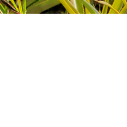
植物園と水上楽園の二つからなり、東南アジアやアフリカ、南米
などから移植された２、５００種の熱帯・亜熱帯植物が植えられ
ています。東南植物楽園では特にヤシ類の種類が多いのが特徴。
このほか昆虫標本館があり珍しい蝶などが温室の中を飛び回って
ていました。
photograph collection